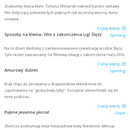
Znakomity łowca kleni- Tomasz Winiarski nakręcił bardzo ciekawy
film dotyczący połowów tych pięknych ryb wczesną wiosną. Autor
omawia…
Czytaj więcej:
Sposoby na klenia- film z zakończenia Ligi Ślęzy
Spinning
Na co dzień śledzimy z zainteresowaniem rywalizację w Lidze Ślęzy.
Tym razem zapraszamy na filmową relację z zakończenia I tury 2016.
Czytaj więcej:
Amurowy dublet
Spinning
Brak chęci do żerowania u drapieżników skłonił mnie do
zapolowania na "grubą białą rybę". Szczęście uśmiechnęło się do
mnie podczas…
Czytaj więcej:
Piękne jesienne płocie!
Grunt
Zbiorczo podsumuję moje listopadowe łowy feederem. Miesiąc