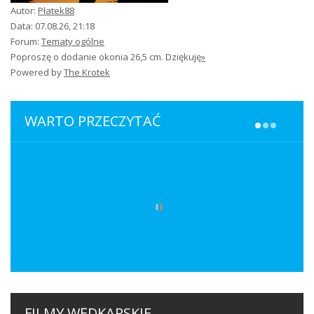
Autor:
Płatek88
Data: 07.08.26, 21:18
Forum:
Tematy ogólne
Poproszę o dodanie okonia 26,5 cm. Dziękuję
»
Powered by
The Krotek
WARTO PRZECZYTAĆ
Amurowy dublet
Jak w prosty i łatwy sposób wykonać cykadę
PONTON HYBRYDOWY ZCB RIB 470
Jak mówi tytuł przedstawię skuteczny i łatwy…
Brak chęci do żerowania u drapieżników…
Seria pontonów Rib ZCB to propozycja zarówno…
FILMY WĘDKARSKIE