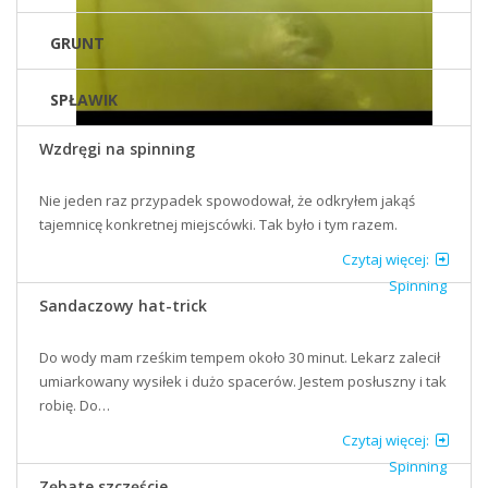
GRUNT
SPŁAWIK
Wędkarstwo podlodowe #3/2016- pstrągi pod wodą/ Ice fishing- trouts underwater
Wzdręgi na spinning
Nie jeden raz przypadek spowodował, że odkryłem jakąś
tajemnicę konkretnej miejscówki. Tak było i tym razem.
Czytaj więcej:
Spinning
Sandaczowy hat-trick
Do wody mam rześkim tempem około 30 minut. Lekarz zalecił
umiarkowany wysiłek i dużo spacerów. Jestem posłuszny i tak
robię. Do…
Czytaj więcej:
Spinning
Zębate szczęście