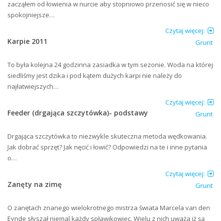
zacząłem od łowienia w nurcie aby stopniowo przenosić się w nieco
spokojniejsze…
Czytaj więcej:
Karpie 2011
Grunt
To była kolejna 24 godzinna zasiadka w tym sezonie. Woda na której
siedliśmy jest dzika i pod kątem dużych karpi nie należy do
najłatwiejszych…
Czytaj więcej:
Feeder (drgająca szczytówka)- podstawy
Grunt
Drgająca szczytówka to niezwykle skuteczna metoda wędkowania.
Jak dobrać sprzęt? Jak nęcić i łowić? Odpowiedzi na te i inne pytania
o…
Czytaj więcej:
Zanęty na zimę
Grunt
O zanętach znanego wielokrotnego mistrza świata Marcela van den
Eynde słyszał niemal każdy spławikowiec. Wielu z nich uważa iż są