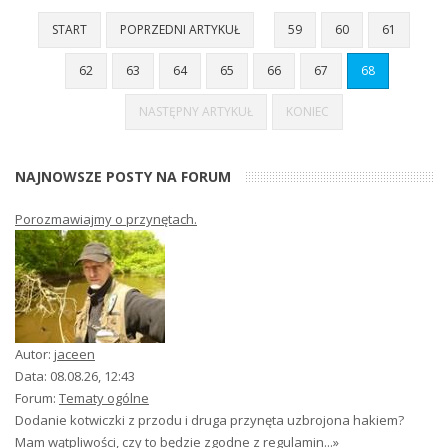
START
POPRZEDNI ARTYKUŁ
59
60
61
62
63
64
65
66
67
68
NASTĘPNY ARTYKUŁ
KONIEC
NAJNOWSZE POSTY NA FORUM
Porozmawiajmy o przynętach.
Autor:
jaceen
Data: 08.08.26, 12:43
Forum:
Tematy ogólne
Dodanie kotwiczki z przodu i druga przynęta uzbrojona hakiem?
Mam wątpliwości, czy to będzie zgodne z regulamin...
»