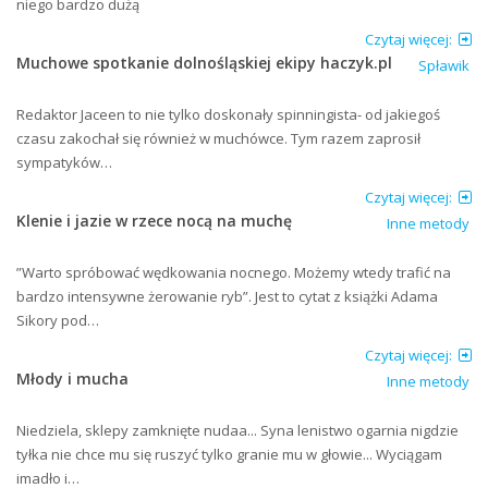
niego bardzo dużą
Czytaj więcej:
Muchowe spotkanie dolnośląskiej ekipy haczyk.pl
Spławik
Redaktor Jaceen to nie tylko doskonały spinningista- od jakiegoś
czasu zakochał się również w muchówce. Tym razem zaprosił
sympatyków…
Czytaj więcej:
Klenie i jazie w rzece nocą na muchę
Inne metody
”Warto spróbować wędkowania nocnego. Możemy wtedy trafić na
bardzo intensywne żerowanie ryb”. Jest to cytat z książki Adama
Sikory pod…
Czytaj więcej:
Młody i mucha
Inne metody
Niedziela, sklepy zamknięte nudaa... Syna lenistwo ogarnia nigdzie
tyłka nie chce mu się ruszyć tylko granie mu w głowie... Wyciągam
imadło i…