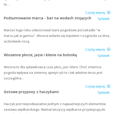
to…
Czytaj więcej:
Podsumowanie marca - bat na wodach stojących
Spławik
Marzec tego roku odwzorował stare pogodowe porzekadło "w
marcu jak w garncu". Wiosna wdarła się impetem i rozgościła za dnia,
aczkolwiek nocą,
Czytaj więcej:
Wiosenne płocie, jazie i klenie na bolonkę
Spławik
Wiosna to dla spławikowca czas płoci, jazi i kleni. Choć zmienna
pogoda wpływa na zmienny apetyt ryb to i tak właśnie teraz jest
szczególna…
Czytaj więcej:
Gotowe przypony z haczykami
Spławik
Haczyk jest niepodważalnie jednym z najważniejszych elementów
zestawu wędkarskiego. Niemal wszyscy wędkarze przywiązują do