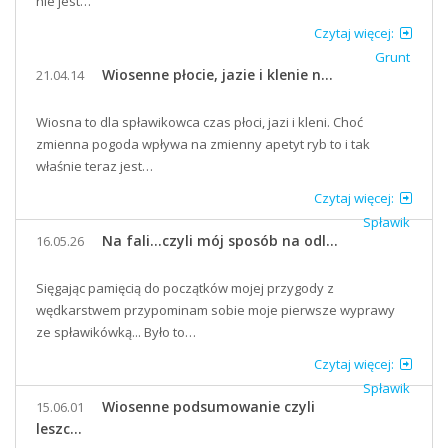
nie jest…
Czytaj więcej:
Grunt
Wiosenne płocie, jazie i klenie n...
21.04.14
Wiosna to dla spławikowca czas płoci, jazi i kleni. Choć
zmienna pogoda wpływa na zmienny apetyt ryb to i tak
właśnie teraz jest…
Czytaj więcej:
Spławik
Na fali...czyli mój sposób na odl...
16.05.26
Sięgając pamięcią do początków mojej przygody z
wędkarstwem przypominam sobie moje pierwsze wyprawy
ze spławikówką... Było to…
Czytaj więcej:
Spławik
Wiosenne podsumowanie czyli
15.06.01
leszc...