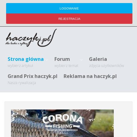
LOGOWANIE
REJESTRACJA
Strona główna
Forum
Galeria
wybierz artykuł
wybierz temat
zdjęcia użytkowników
Grand Prix haczyk.pl
Reklama na haczyk.pl
Nasza rywalizacja