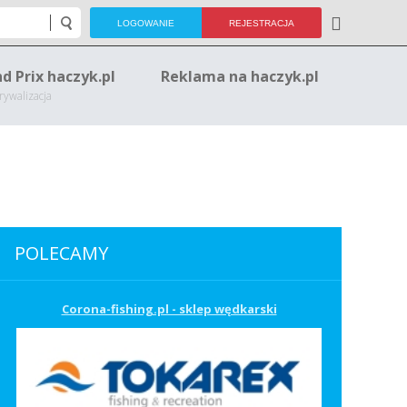
LOGOWANIE
REJESTRACJA
d Prix haczyk.pl
Reklama na haczyk.pl
rywalizacja
POLECAMY
Corona-fishing.pl - sklep wędkarski