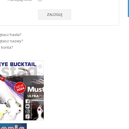
ZALOGUJ
ętasz hasła?
ętasz nazwy?
 konta?