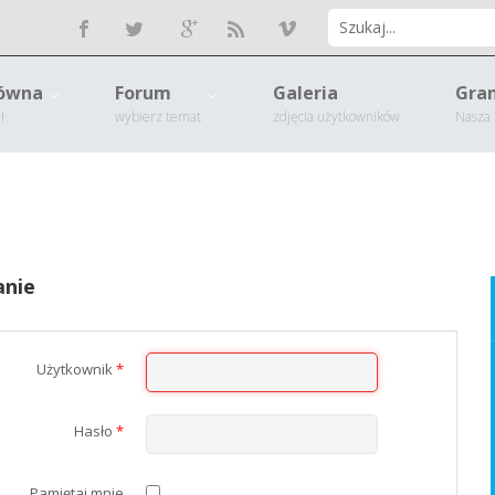
łówna
Forum
Galeria
Gran
ł
wybierz temat
zdjęcia użytkowników
Nasza 
nie
Użytkownik
*
Hasło
*
Pamiętaj mnie