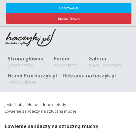
LOGOWANIE
REJESTRACJA
Strona główna
Forum
Galeria
wybierz artykuł
wybierz temat
zdjęcia użytkowników
Grand Prix haczyk.pl
Reklama na haczyk.pl
Nasza rywalizacja
Jesteś tutaj:
Home
Inne metody
Łowienie sandaczy na sztuczną muchę
Łowienie sandaczy na sztuczną muchę