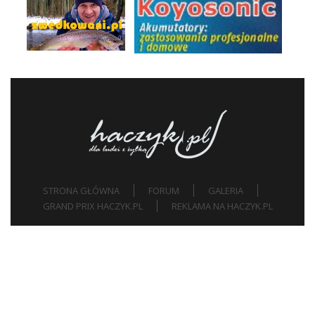
STRONA GŁÓWNA
FORUM
GALERIA
GRAND PRIX HACZYK.PL
REKLAMA NA HACZYK.PL