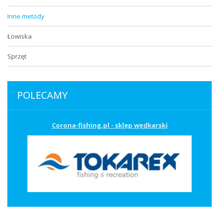
Inne metody
Łowiska
Sprzęt
POLECAMY
Corona-fishing.pl - sklep wędkarski