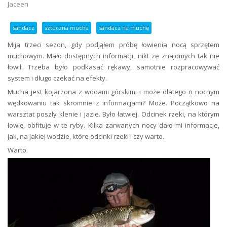
Jaceen
sandacz
sztuczna mucha
sandacz na muchę
Mija trzeci sezon, gdy podjąłem próbę łowienia nocą sprzętem
muchowym. Mało dostępnych informacji, nikt ze znajomych tak nie
łowił. Trzeba było podkasać rękawy, samotnie rozpracowywać
system i długo czekać na efekty.
Mucha jest kojarzona z wodami górskimi i może dlatego o nocnym
wędkowaniu tak skromnie z informacjami? Może. Początkowo na
warsztat poszły klenie i jazie. Było łatwiej. Odcinek rzeki, na którym
łowię, obfituje w te ryby. Kilka zarwanych nocy dało mi informacje,
jak, na jakiej wodzie, które odcinki rzeki i czy warto.
Warto.