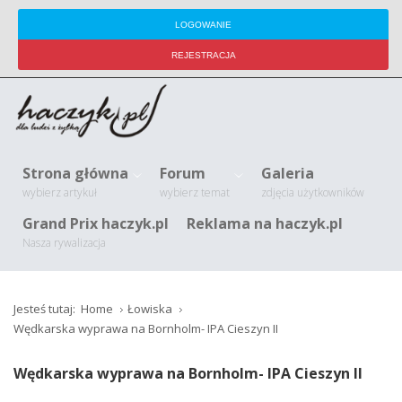
LOGOWANIE
REJESTRACJA
Strona główna
Forum
Galeria
wybierz artykuł
wybierz temat
zdjęcia użytkowników
Grand Prix haczyk.pl
Reklama na haczyk.pl
Nasza rywalizacja
Jesteś tutaj:
Home
Łowiska
Wędkarska wyprawa na Bornholm- IPA Cieszyn II
Wędkarska wyprawa na Bornholm- IPA Cieszyn II