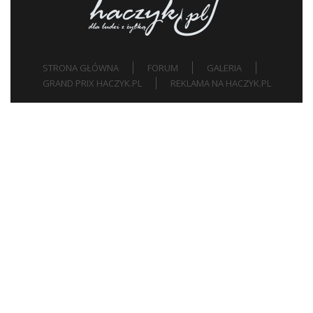
STRONA GŁÓWNA
FORUM
GALERIA
GRAND PRIX HACZYK.PL
REKLAMA NA HACZYK.PL